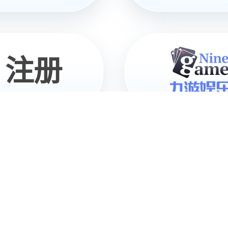
28圈灵犀X1
全栈开源机器人